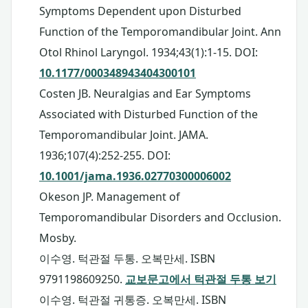
Symptoms Dependent upon Disturbed
Function of the Temporomandibular Joint. Ann
Otol Rhinol Laryngol. 1934;43(1):1-15. DOI:
10.1177/000348943404300101
Costen JB. Neuralgias and Ear Symptoms
Associated with Disturbed Function of the
Temporomandibular Joint. JAMA.
1936;107(4):252-255. DOI:
10.1001/jama.1936.02770300006002
Okeson JP. Management of
Temporomandibular Disorders and Occlusion.
Mosby.
이수영. 턱관절 두통. 오복만세. ISBN
9791198609250.
교보문고에서 턱관절 두통 보기
이수영. 턱관절 귀통증. 오복만세. ISBN