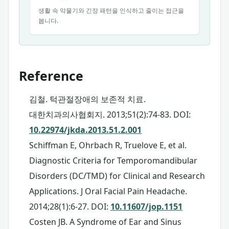
생활 속 악물기와 긴장 패턴을 인식하고 줄이는 접근을
봅니다.
Reference
김철. 턱관절장애의 보존적 치료.
대한치과의사협회지. 2013;51(2):74-83. DOI:
10.22974/jkda.2013.51.2.001
Schiffman E, Ohrbach R, Truelove E, et al.
Diagnostic Criteria for Temporomandibular
Disorders (DC/TMD) for Clinical and Research
Applications. J Oral Facial Pain Headache.
2014;28(1):6-27. DOI:
10.11607/jop.1151
Costen JB. A Syndrome of Ear and Sinus