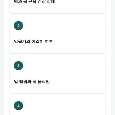
턱과 목 근육 긴장 상태
2
악물기와 이갈이 여부
3
입 벌림과 턱 움직임
4