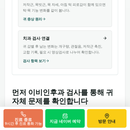
저작근, 목빗근, 목 자세, 아침 턱 피로감이 함께 있으면
턱·목 기능 변화를 같이 봅니다.
귀 증상 원리
치과 검사 연결
귀 감별 후 남는 변화는 개구량, 관절음, 저작근 촉진,
교합 기록, 필요 시 영상검사로 나누어 확인합니다.
검사 항목 보기
먼저 이비인후과 검사를 통해 귀
자체 문제를 확인합니다
갑작스러운 청력 저하, 어지럼증, 박동성 이명, 한쪽
진료 종료
지금 네이버 예약
방문 안내
귀만의 증상, 신경학적 증상이 있다면 먼저
9시간 후 진료 통화 가능