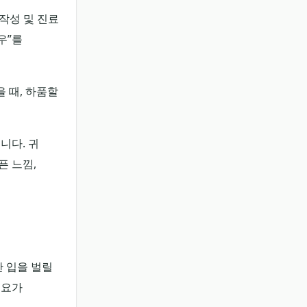
글 작성 및 진료
우”를
 때, 하품할
니다. 귀
픈 느낌,
만 입을 벌릴
필요가