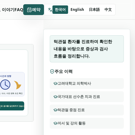
오복만세치과
 이야기
FAQ
예약
한국어
English
日本語
中文
이수영 원장
턱관절 중점 진료
턱관절 환자를 진료하며 확인한
내용을 바탕으로 증상과 검사
흐름을 정리합니다.
주요 이력
고려대학교 의학박사
국가대표 선수촌 치과 진료
턱관절 중점 진료
저서 및 강의 활동