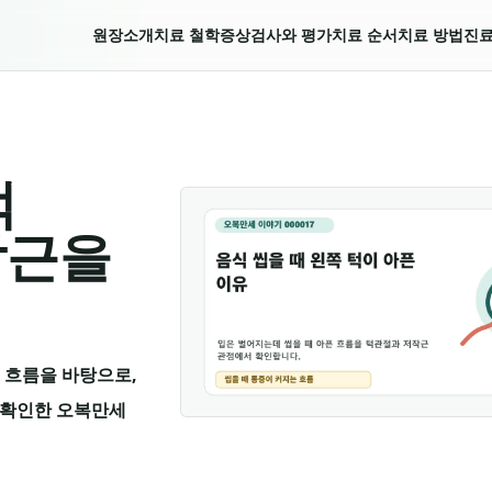
원장소개
치료 철학
증상
검사와 평가
치료 순서
치료 방법
진료
턱
작근을
 흐름을 바탕으로,
어 확인한 오복만세