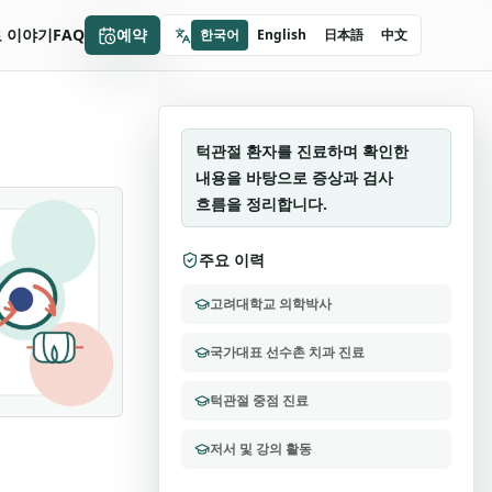
오복만세치과
 이야기
FAQ
예약
한국어
English
日本語
中文
이수영 원장
턱관절 중점 진료
턱관절 환자를 진료하며 확인한
내용을 바탕으로 증상과 검사
흐름을 정리합니다.
주요 이력
고려대학교 의학박사
국가대표 선수촌 치과 진료
턱관절 중점 진료
저서 및 강의 활동