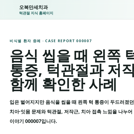
오복만세치과
턱관절 지식 홈페이지
비식별 환자 증례 · CASE REPORT
000007
음식 씹을 때 왼쪽 
통증, 턱관절과 저
함께 확인한 사례
입은 벌어지지만 음식을 씹을 때 왼쪽 턱 통증이 두드러졌던
치아·잇몸 문제와 턱관절, 저작근, 치아 접촉 느낌을 나누
이야기 000007입니다.