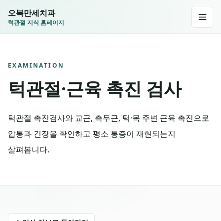
오복만세치과
턱관절 지식 홈페이지
EXAMINATION
턱관절·근육 촉진 검사
턱관절 촉진검사와 교근, 측두근, 턱·목 주변 근육 촉진으로
압통과 긴장을 확인하고 평소 통증이 재현되는지
살펴봅니다.