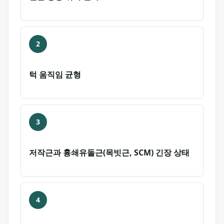
2
턱 움직임 균형
3
저작근과 흉쇄유돌근(목빗근, SCM) 긴장 상태
4