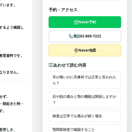
ています。
予約・アクセス
Naver予約
するよう確認し
電話
02-869-7222
、
Naver地図
教育資料です。
あわせて読む内容
なりません。
耳が痛いのに耳鼻科では正常と言われた
ら？
せず、
目や顔の痛みと顎の機能は関係しますか
？
・朝起きた時・
す。
検査は正常でも痛みが続く場合
息苦しさ、
顎関節検査で確認すること