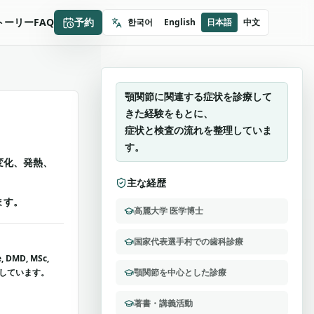
オボクマンセ歯科
トーリー
FAQ
予約
한국어
English
日本語
中文
李秀英 院長
顎関節を中心とした診療
顎関節に関連する症状を診療して
きた経験をもとに、
症状と検査の流れを整理していま
す。
変化、発熱、
主な経歴
ます。
高麗大学 医学博士
国家代表選手村での歯科診療
DMD, MSc,
認しています。
顎関節を中心とした診療
著書・講義活動
、