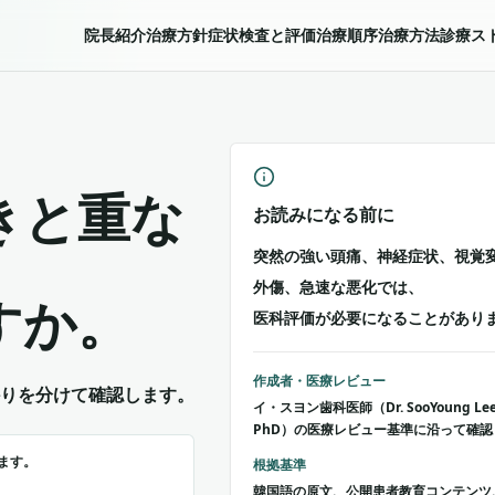
院長紹介
治療方針
症状
検査と評価
治療順序
治療方法
診療ス
きと重な
お読みになる前に
突然の強い頭痛、神経症状、視覚
外傷、急速な悪化では、
すか。
医科評価が必要になることがあり
作成者・医療レビュー
りを分けて確認します。
イ・スヨン歯科医師（Dr. SooYoung Lee, 
PhD）の医療レビュー基準に沿って確
ます。
根拠基準
韓国語の原文、公開患者教育コンテンツ