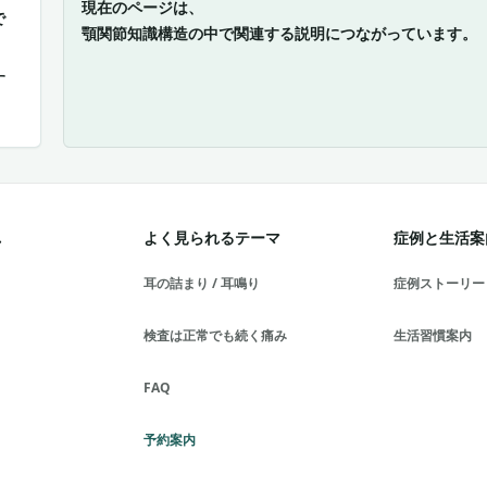
現在のページは、
で
顎関節知識構造の中で関連する説明につながっています。
す
れ
よく見られるテーマ
症例と生活案
耳の詰まり / 耳鳴り
症例ストーリー
検査は正常でも続く痛み
生活習慣案内
FAQ
予約案内